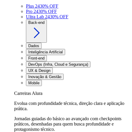
Plus 24
30
% OFF
Pro 24
30
% OFF
Ultra Lab 24
30
% OFF
Back-end
Dados
Inteligência Artificial
Front-end
DevOps (Infra, Cloud e Segurança)
UX & Design
Inovação & Gestão
Mobile
Carreiras Alura
Evolua com profundidade técnica, direção clara e aplicação
prática.
Jornadas guiadas do básico ao avançado com checkpoints
práticos, desenhadas para quem busca profundidade e
protagonismo técnico.