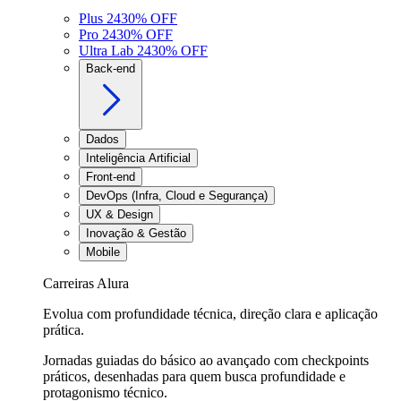
Plus 24
30
% OFF
Pro 24
30
% OFF
Ultra Lab 24
30
% OFF
Back-end
Dados
Inteligência Artificial
Front-end
DevOps (Infra, Cloud e Segurança)
UX & Design
Inovação & Gestão
Mobile
Carreiras Alura
Evolua com profundidade técnica, direção clara e aplicação
prática.
Jornadas guiadas do básico ao avançado com checkpoints
práticos, desenhadas para quem busca profundidade e
protagonismo técnico.