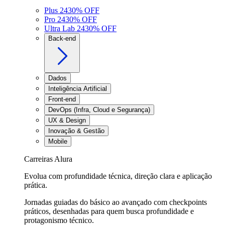
Plus 24
30
% OFF
Pro 24
30
% OFF
Ultra Lab 24
30
% OFF
Back-end
Dados
Inteligência Artificial
Front-end
DevOps (Infra, Cloud e Segurança)
UX & Design
Inovação & Gestão
Mobile
Carreiras Alura
Evolua com profundidade técnica, direção clara e aplicação
prática.
Jornadas guiadas do básico ao avançado com checkpoints
práticos, desenhadas para quem busca profundidade e
protagonismo técnico.