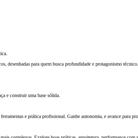
ica.
cos, desenhadas para quem busca profundidade e protagonismo técnico
ça e construir uma base sólida.
rramentas e prática profissional. Ganhe autonomia, e avance para pro
 mais complexos. Explore boas práticas, arquitetura, performance com v