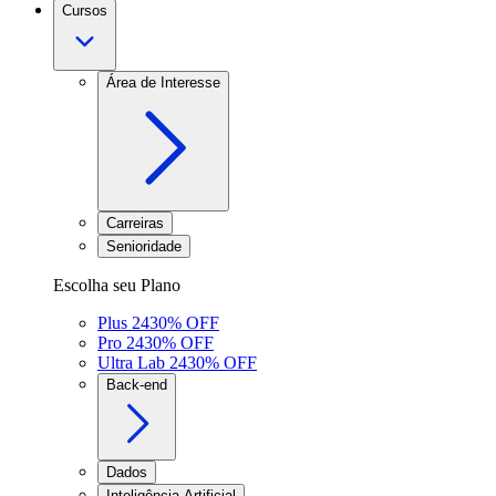
Cursos
Área de Interesse
Carreiras
Senioridade
Escolha seu Plano
Plus 24
30
% OFF
Pro 24
30
% OFF
Ultra Lab 24
30
% OFF
Back-end
Dados
Inteligência Artificial