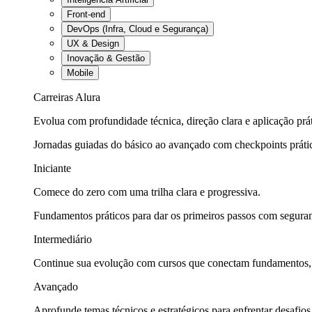
Front-end
DevOps (Infra, Cloud e Segurança)
UX & Design
Inovação & Gestão
Mobile
Carreiras Alura
Evolua com profundidade técnica, direção clara e aplicação prát
Jornadas guiadas do básico ao avançado com checkpoints práti
Iniciante
Comece do zero com uma trilha clara e progressiva.
Fundamentos práticos para dar os primeiros passos com seguran
Intermediário
Continue sua evolução com cursos que conectam fundamentos, fe
Avançado
Aprofunde temas técnicos e estratégicos para enfrentar desafios