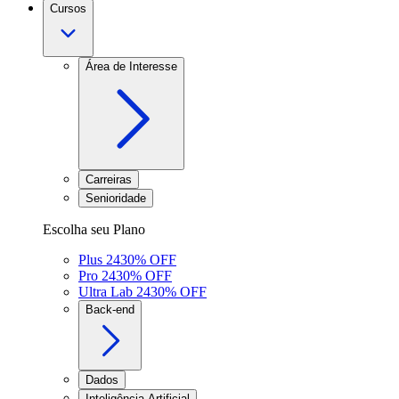
Cursos
Área de Interesse
Carreiras
Senioridade
Escolha seu Plano
Plus 24
30
% OFF
Pro 24
30
% OFF
Ultra Lab 24
30
% OFF
Back-end
Dados
Inteligência Artificial