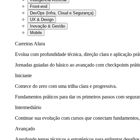
Front-end
DevOps (Infra, Cloud e Segurança)
UX & Design
Inovação & Gestão
Mobile
Carreiras Alura
Evolua com profundidade técnica, direção clara e aplicação prát
Jornadas guiadas do básico ao avançado com checkpoints práti
Iniciante
Comece do zero com uma trilha clara e progressiva.
Fundamentos práticos para dar os primeiros passos com seguran
Intermediário
Continue sua evolução com cursos que conectam fundamentos, fe
Avançado
Aprofunde temas técnicos e estratégicos para enfrentar desafios