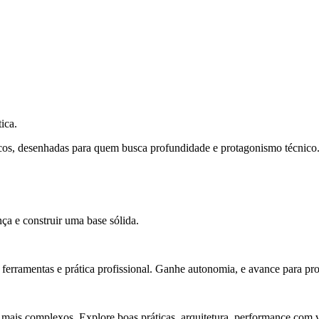
ica.
cos, desenhadas para quem busca profundidade e protagonismo técnico
ça e construir uma base sólida.
rramentas e prática profissional. Ganhe autonomia, e avance para pro
 mais complexos. Explore boas práticas, arquitetura, performance com v