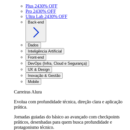
Plus 24
30
% OFF
Pro 24
30
% OFF
Ultra Lab 24
30
% OFF
Back-end
Dados
Inteligência Artificial
Front-end
DevOps (Infra, Cloud e Segurança)
UX & Design
Inovação & Gestão
Mobile
Carreiras Alura
Evolua com profundidade técnica, direção clara e aplicação
prática.
Jornadas guiadas do básico ao avançado com checkpoints
práticos, desenhadas para quem busca profundidade e
protagonismo técnico.